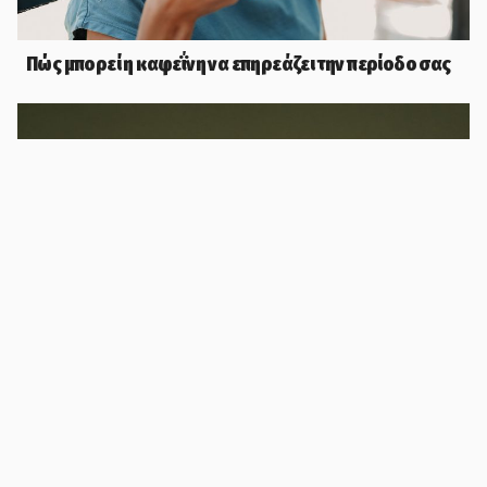
Πώς μπορεί η καφεΐνη να επηρεάζει την περίοδο σας