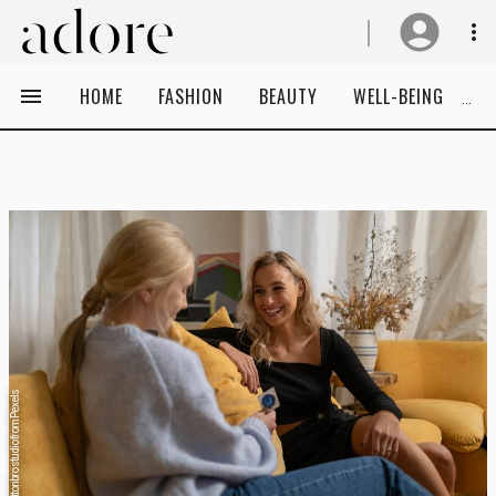
HOME
FASHION
BEAUTY
WELL-BEING
C
@cottonbro studio from Pexels