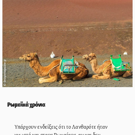
designmagazine.gr
©
Ρωμαϊκά χρόνια
Υπάρχουν ενδείξεις ότι το Λανθαρότε ήταν
γνωστό και στους Ρωμαίους, αν και δεν