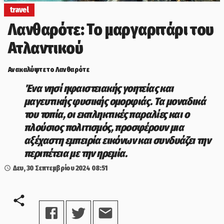
travel
Λανθαρότε: Το μαργαριτάρι του
Ατλαντικού
Ανακαλύψτε το Λανθαρότε
Ένα νησί ηφαιστειακής γοητείας και
μαγευτικής φυσικής ομορφιάς. Τα μοναδικά
του τοπία, οι εκπληκτικές παραλίες και ο
πλούσιος πολιτισμός, προσφέρουν μια
αξέχαστη εμπειρία εικόνων και συνδυάζει την
περιπέτεια με την ηρεμία.
Δευ, 30 Σεπτεμβρίου 2024
08:51