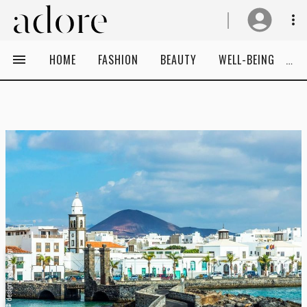
HOME
FASHION
BEAUTY
WELL-BEING
C
designmagazine.gr
©