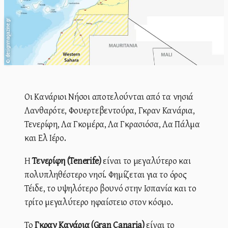
designmagazine.gr
©
Οι Κανάριοι Νήσοι αποτελούνται από τα νησιά
Λανθαρότε, Φουερτεβεντούρα, Γκραν Κανάρια,
Τενερίφη, Λα Γκομέρα, Λα Γκρασιόσα, Λα Πάλμα
και Ελ Ιέρο.
Η
Τενερίφη (Tenerife)
είναι το μεγαλύτερο και
πολυπληθέστερο νησί. Φημίζεται για το όρος
Τέιδε, το υψηλότερο βουνό στην Ισπανία και το
τρίτο μεγαλύτερο ηφαίστειο στον κόσμο.
Το
Γκραν Κανάρια (Gran Canaria)
είναι το