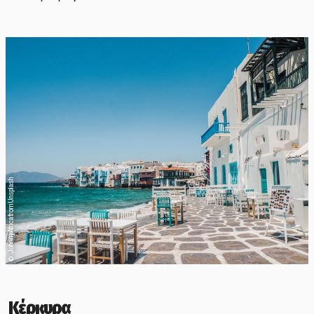
Johnny Africa from Unsplash
©
Κέρκυρα