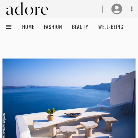
HOME
FASHION
BEAUTY
WELL-BEING
C
orva studio from Unsplash