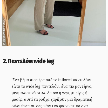
@anoukyve from Instagram
©
2. Παντελόνι wide leg
Ένα βήμα πιο πέρα από το tailored παντελόνι
είναι το wide leg παντελόνι, ένα πιο μοντέρνο,
μινιμαλιστικό στυλ. Λευκό ή γκρι, με ρίγες ή
μασίφ, αυτά τα ρούχα χαρίζουν μια δραματική
σιλουέτα που σας κάνει να φαίνεστε σαν να