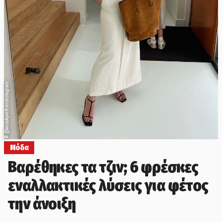
@anoukyve from Instagram
©
Μόδα
Βαρέθηκες τα τζιν; 6 φρέσκες
εναλλακτικές λύσεις για φέτος
την άνοιξη