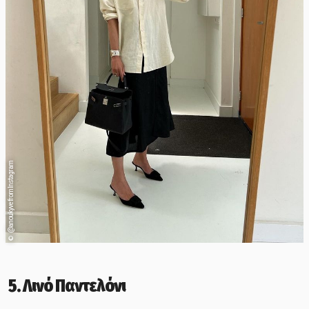
@anoukyve from Instagram
©
5. Λινό Παντελόνι