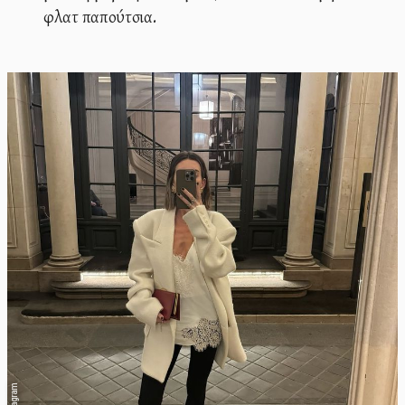
φλατ παπούτσια.