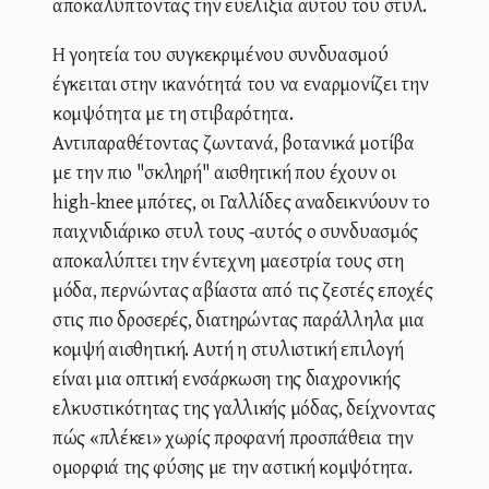
αποκαλύπτοντας την ευελιξία αυτού του στυλ.
Η γοητεία του συγκεκριμένου συνδυασμού
έγκειται στην ικανότητά του να εναρμονίζει την
κομψότητα με τη στιβαρότητα.
Αντιπαραθέτοντας ζωντανά, βοτανικά μοτίβα
με την πιο "σκληρή" αισθητική που έχουν οι
high-knee μπότες, οι Γαλλίδες αναδεικνύουν το
παιχνιδιάρικο στυλ τους -αυτός ο συνδυασμός
αποκαλύπτει την έντεχνη μαεστρία τους στη
μόδα, περνώντας αβίαστα από τις ζεστές εποχές
στις πιο δροσερές, διατηρώντας παράλληλα μια
κομψή αισθητική. Αυτή η στυλιστική επιλογή
είναι μια οπτική ενσάρκωση της διαχρονικής
ελκυστικότητας της γαλλικής μόδας, δείχνοντας
πώς «πλέκει» χωρίς προφανή προσπάθεια την
ομορφιά της φύσης με την αστική κομψότητα.