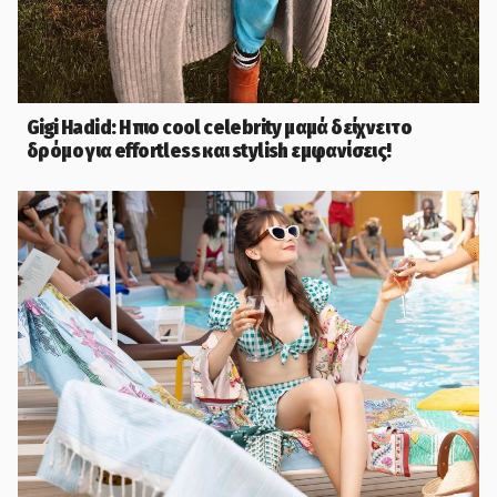
Gigi Hadid: Η πιο cool celebrity μαμά δείχνει το
δρόμο για effortless και stylish εμφανίσεις!