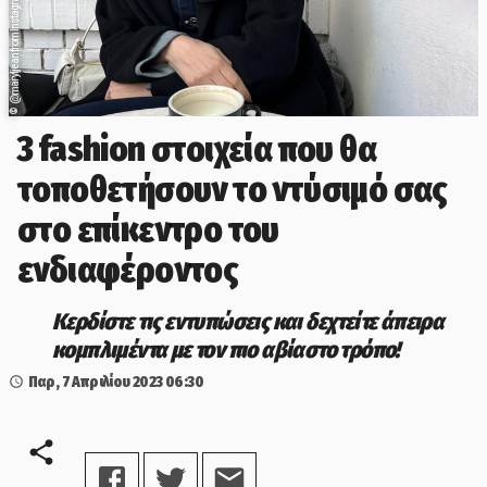
@maryljean from Instagram
©
3 fashion στοιχεία που θα
τοποθετήσουν το ντύσιμό σας
στο επίκεντρο του
ενδιαφέροντος
Κερδίστε τις εντυπώσεις και δεχτείτε άπειρα
κομπλιμέντα με τον πιο αβίαστο τρόπο!
Παρ, 7 Απριλίου 2023
06:30