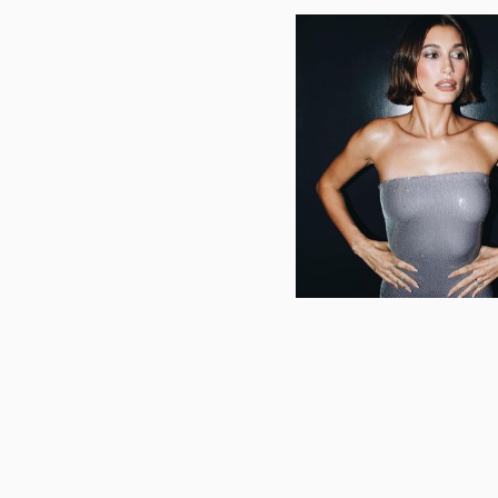
Οι καλοκαιρινές τάσεις
φορούν ήδη οι celebri