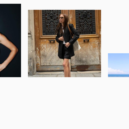
 που
Με τι αντικαθιστούν οι Γαλλίδες
Τα κομμά
ties
φέτος το τζιν σορτς
βαλίτσα