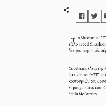
Το Museum at FIT (MFIT) αποκάλυψε ότι θα φιλοξενήσει μια έκθεση με
τίτλο «Food & Fashio
διατροφικής κουλτούρ
Σε συνεπιμέλεια της 
έρευνας του MFIT, και
κοστουμιών του μουσ
80 ρούχα και αξεσουά
Stella McCartney.