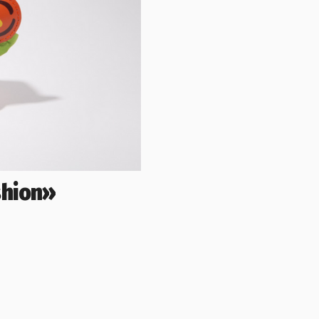
shion»