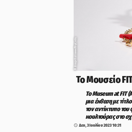
Image from www.fitnyc.edu
©
Το Μουσείο FI
Το Museum at FIT (
μια έκθεση με τίτλ
τον αντίκτυπο του 
κουλτούρας στο σχ
Δευ, 3 Ιουλίου 2023
10:31