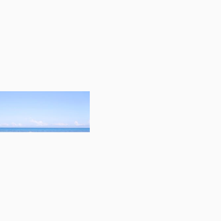
τια που χρειάζεται η
 των διακοπών σας