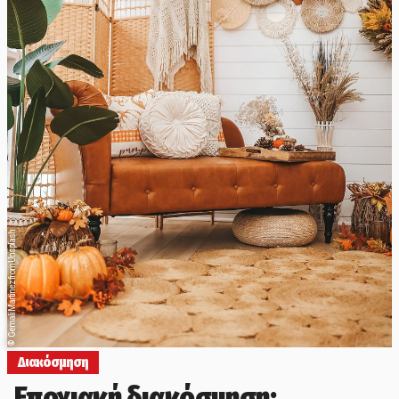
Gemali Martinez from Unsplash
©
Διακόσμηση
Εποχιακή διακόσμηση: